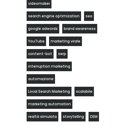
videomaker
search engine optimization
seo
google adwords
brand awareness
YouTube
marketing virale
content-bot
serp
interruption marketing
automazione
Local Search Marketing
scalabile
marketing automation
realtà simulata
storytelling
DEM