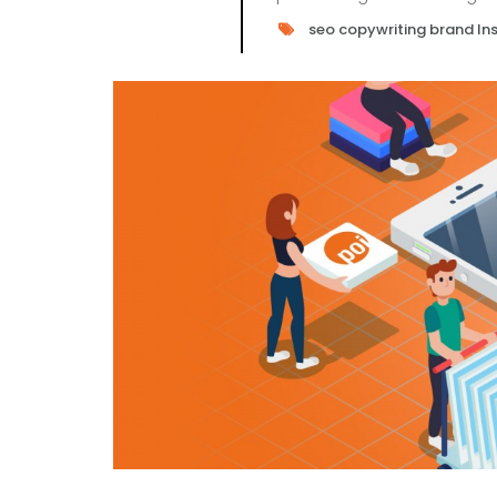
seo copywriting
brand
In