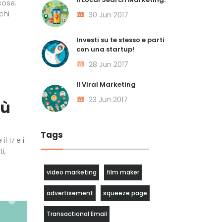
cose.
chi
30 Jun 2017
Investi su te stesso e parti
con una startup!
28 Jun 2017
Il Viral Marketing
23 Jun 2017
iù
Tags
 17 e il
i,
video marketing
film maker
advertisement
squeeze page
Transactional Email