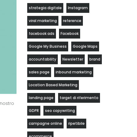
strategia digitale
Instagram
viral marketing
reference
facebook ads
Facebook
Google My Business
Google Maps
accountability
Newsletter
brand
sales page
inbound marketing
Location Based Marketing
landing page
target di riferimento
 nostro
GDPR
seo copywriting
campagne online
ripetibile
ecommerce