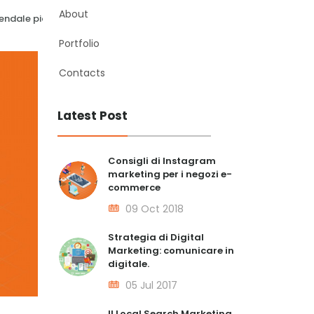
About
iendale
piano di marketing aziendale
narrazioni intelligenti
social me
Portfolio
Contacts
Latest Post
Consigli di Instagram
marketing per i negozi e-
commerce
09 Oct 2018
Strategia di Digital
Marketing: comunicare in
digitale.
05 Jul 2017
Il Local Search Marketing.