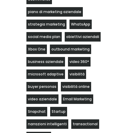
piano di marketing aziendale
strategia marketing
WhatsApp
social media plan
obiettivi aziendali
Xbox One
outbound marketing
business aziendale
video 360°
microsoft adaptive
visibilità
buyer personas
visibilità online
video aziendale
Email Marketing
Snapchat
Startup
narrazioni intelligenti
transactional